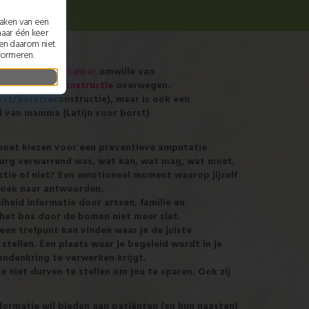
maken van een
maar één keer
nen daarom niet
formeren.
sen die na
borstkanker
,
omwille van
g een
borstreconstructie
overwegen.
t/borstreconstructie), maar is ook een
el van mamma (Latijn voor borst)
e moet kiezen voor een preventieve amputatie
irurg verwarrend was, wat kan, wat mag, wat moet,
ctie of niet?
Een emotioneel moment waarop jijzelf
 zoek naar antwoorden.
eid informatie door artsen, familie en
 het bos door de bomen niet meer ziet.
een trefpunt kan vinden waar je de juiste
 stellen. Een plaats waar je begeleid wordt in je
riendenkring te verwerken krijgt.
niet durven te stellen om jou te sparen. Ook zij
formatie wil bieden aan patiënten (en hun naasten)