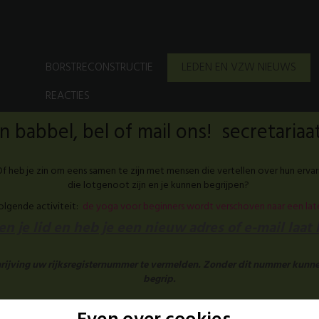
BORSTRECONSTRUCTIE
LEDEN EN VZW NIEUWS
REACTIES
 babbel, bel of mail ons! secretari
f heb je zin om eens samen te zijn met mensen die vertellen over hun ervar
die lotgenoot zijn en je kunnen begrijpen?
volgende activiteit:
de yoga voor beginners wordt verschoven naar een la
n je lid en heb je een nieuw adres of e-mail laat
chrijving uw rijksregisternummer te vermelden. Zonder dit nummer kunne
begrip.