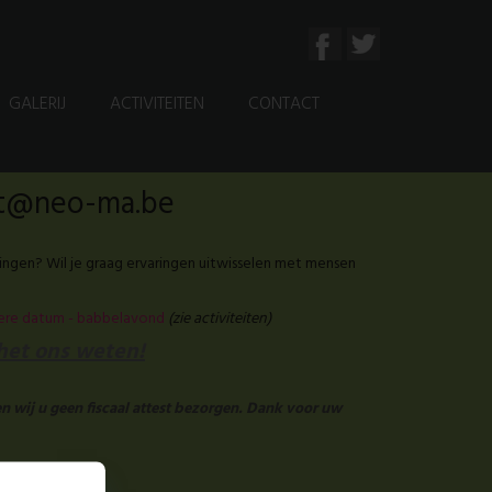
GALERIJ
ACTIVITEITEN
CONTACT
aat@neo-ma.be
ingen? Wil je graag ervaringen uitwisselen met mensen
tere datum - babbelavond
(zie activiteiten)
 het ons weten!
n wij u geen fiscaal attest bezorgen. Dank voor uw