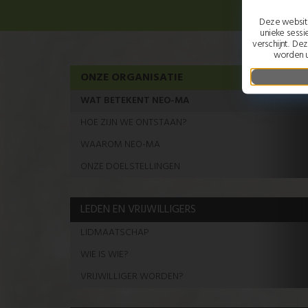
Deze website
unieke sessi
verschijnt. De
worden u
ONZE ORGANISATIE
WAT BETEKENT NEO-MA
HOE ZIJN WE ONTSTAAN?
WAAROM NEO-MA
ONZE DOELSTELLINGEN
LEDEN EN VRIJWILLIGERS
LIDMAATSCHAP
WIE IS WIE?
VRIJWILLIGER WORDEN?