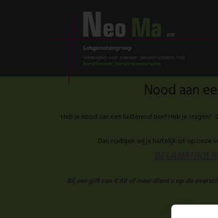
Nood aan een
Heb je nood aan een luisterend oor? Heb je vragen? O
Dan nodigen wij je hartelijk uit op onze 
BELANRIJK!! Be
Bij een gift van € 40 of meer dient u op de overs