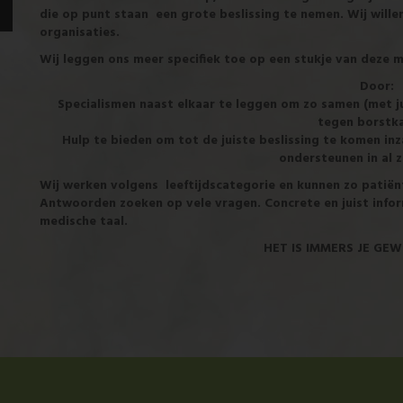
die op punt staan een grote beslissing te nemen. Wij wille
organisaties.
Wij leggen ons meer specifiek toe op een stukje van deze m
Door:
Specialismen naast elkaar te leggen om zo samen (met ju
tegen borstk
Hulp te bieden om tot de juiste beslissing te komen in
ondersteunen in al z
Wij werken volgens leeftijdscategorie en kunnen zo patië
Antwoorden zoeken op vele vragen. Concrete en juist infor
medische taal.
HET IS IMMERS JE GE