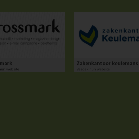
smark
Zakenkantoor keulemans
hun website
Bezoek hun website