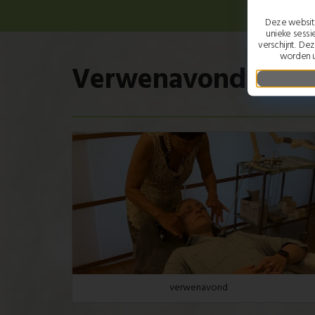
Deze website
unieke sessi
verschijnt. De
worden u
Verwenavond
verwenavond