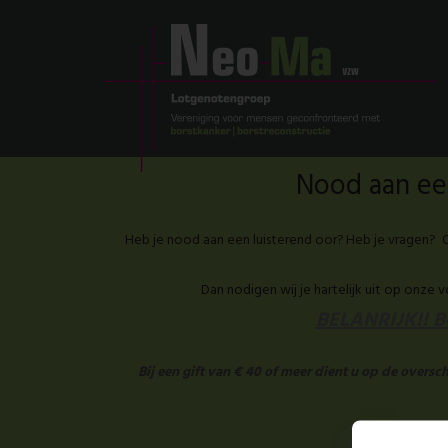
Nood aan een
Heb je nood aan een luisterend oor? Heb je vragen? O
Dan nodigen wij je hartelijk uit op onze 
BELANRIJK!! Be
Bij een gift van € 40 of meer dient u op de overs