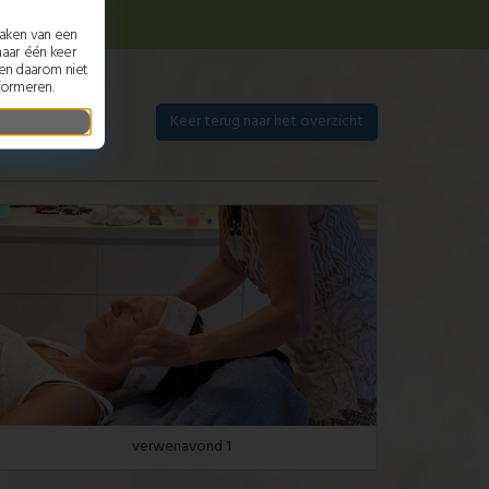
maken van een
maar één keer
nen daarom niet
formeren.
Keer terug naar het overzicht
verwenavond 1