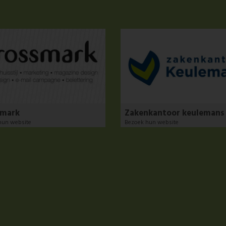
smark
Zakenkantoor keulemans
hun website
Bezoek hun website