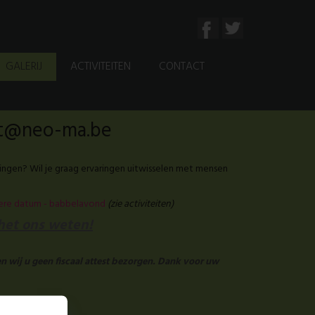
GALERIJ
ACTIVITEITEN
CONTACT
aat@neo-ma.be
ingen? Wil je graag ervaringen uitwisselen met mensen
tere datum - babbelavond
(zie activiteiten)
 het ons weten!
n wij u geen fiscaal attest bezorgen. Dank voor uw