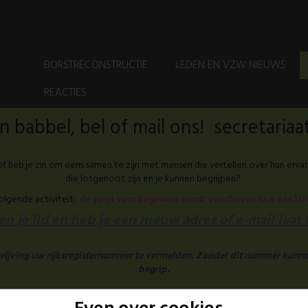
BORSTRECONSTRUCTIE
LEDEN EN VZW NIEUWS
REACTIES
 babbel, bel of mail ons! secretari
f heb je zin om eens samen te zijn met mensen die vertellen over hun ervar
die lotgenoot zijn en je kunnen begrijpen?
volgende activiteit:
de yoga voor beginners wordt verschoven naar een la
n je lid en heb je een nieuw adres of e-mail laat
chrijving uw rijksregisternummer te vermelden. Zonder dit nummer kunne
begrip.