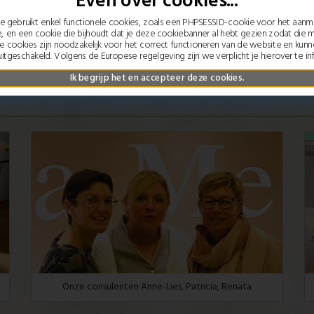
Even over cookies...
 gebruikt enkel functionele cookies, zoals een PHPSESSID-cookie voor het aan
e, en een cookie die bijhoudt dat je deze cookiebanner al hebt gezien zodat die 
ze cookies zijn noodzakelijk voor het correct functioneren van de website en kun
itgeschakeld. Volgens de Europese regelgeving zijn we verplicht je hierover te in
Ik begrijp het en accepteer deze cookies.
Onze consulenten Anne-Lies, Patricia, Renata