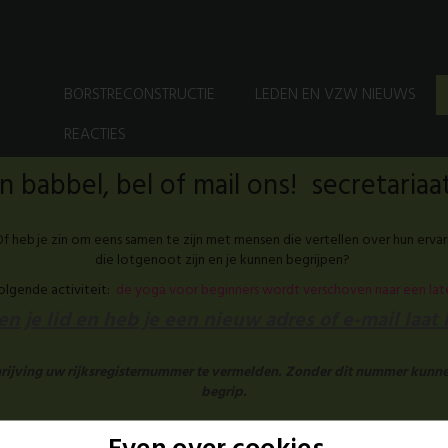
BORSTRECONSTRUCTIE
LEDEN EN VZW NIEUWS
REACTIES
 babbel, bel of mail ons! secretari
f heb je zin om eens samen te zijn met mensen die vertellen over hun ervar
die lotgenoot zijn en je kunnen begrijpen?
volgende activiteit:
de yoga voor beginners wordt verschoven naar een la
n je lid en heb je een nieuw adres of e-mail laat
chrijving uw rijksregisternummer te vermelden. Zonder dit nummer kunne
begrip.