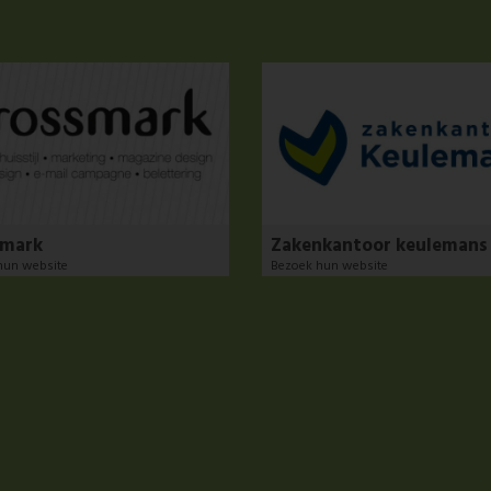
smark
Zakenkantoor keulemans
hun website
Bezoek hun website