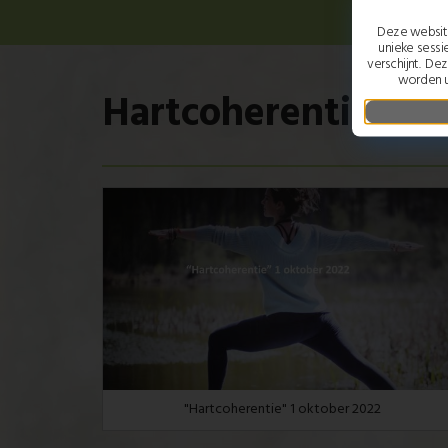
Deze website
unieke sessi
verschijnt. De
worden u
Hartcoherentie
"Hartcoherentie" 1 oktober 2022