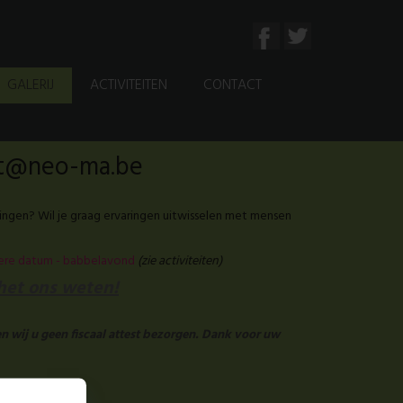
GALERIJ
ACTIVITEITEN
CONTACT
aat@neo-ma.be
ingen? Wil je graag ervaringen uitwisselen met mensen
tere datum - babbelavond
(zie activiteiten)
 het ons weten!
n wij u geen fiscaal attest bezorgen. Dank voor uw