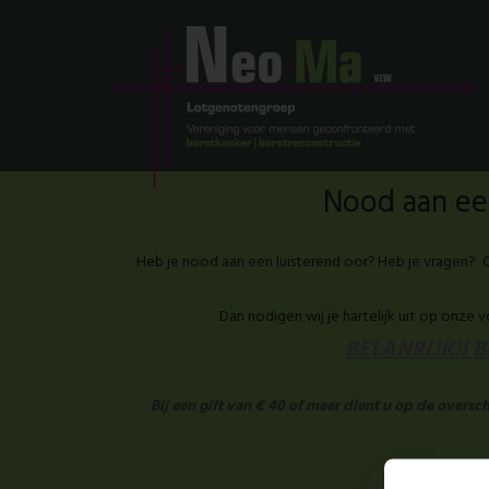
Nood aan een
Heb je nood aan een luisterend oor? Heb je vragen? O
Dan nodigen wij je hartelijk uit op onze 
BELANRIJK!! Be
Bij een gift van € 40 of meer dient u op de overs