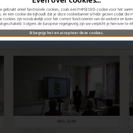
Even over cookies...
 gebruikt enkel functionele cookies, zoals een PHPSESSID-cookie voor het aan
e, en een cookie die bijhoudt dat je deze cookiebanner al hebt gezien zodat die 
ze cookies zijn noodzakelijk voor het correct functioneren van de website en kun
itgeschakeld. Volgens de Europese regelgeving zijn we verplicht je hierover te in
Ik begrijp het en accepteer deze cookies.
IMG_6349