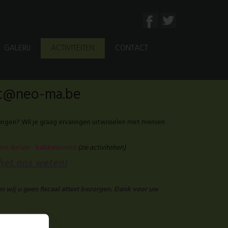
GALERIJ
ACTIVITEITEN
CONTACT
aat@neo-ma.be
ingen? Wil je graag ervaringen uitwisselen met mensen
tere datum - babbelavond
(zie activiteiten)
 het ons weten!
n wij u geen fiscaal attest bezorgen. Dank voor uw