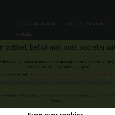
BORSTRECONSTRUCTIE
LEDEN EN VZW NIEUWS
REACTIES
 babbel, bel of mail ons! secretari
f heb je zin om eens samen te zijn met mensen die vertellen over hun ervar
die lotgenoot zijn en je kunnen begrijpen?
volgende activiteit:
de yoga voor beginners wordt verschoven naar een la
n je lid en heb je een nieuw adres of e-mail laat
chrijving uw rijksregisternummer te vermelden. Zonder dit nummer kunne
begrip.