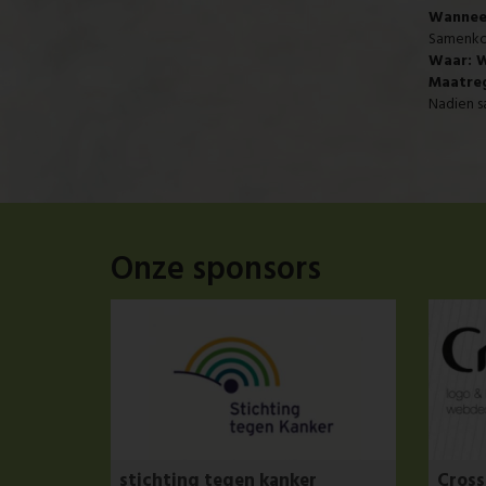
Wannee
Samenkom
Waar: W
Maatreg
Nadien s
Onze sponsors
stichting tegen kanker
Cros