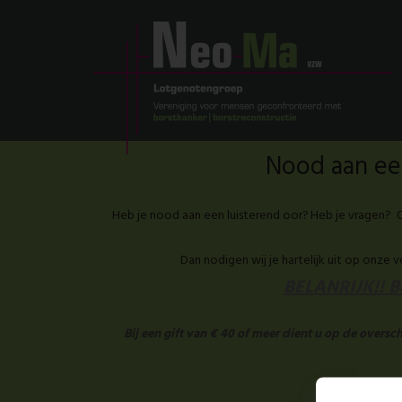
Nood aan een
Heb je nood aan een luisterend oor? Heb je vragen? O
Dan nodigen wij je hartelijk uit op onze 
BELANRIJK!! Be
Bij een gift van € 40 of meer dient u op de overs