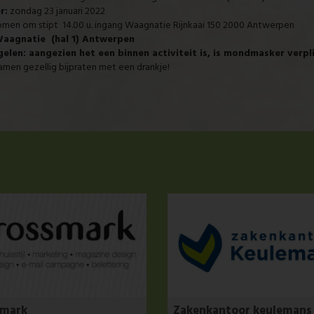
r:
zondag 23 januari 2022
en om stipt 14.00 u. ingang Waagnatie Rijnkaai 150 2000 Antwerpen
aagnatie (hal 1) Antwerpen
elen: aangezien het een binnen activiteit is, is mondmasker verpli
amen gezellig bijpraten met een drankje!
smark
Zakenkantoor keulemans