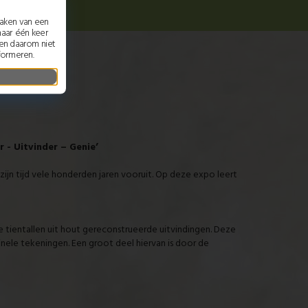
maken van een
maar één keer
nen daarom niet
formeren.
 - Uitvinder – Genie’
zijn tijd vele honderden jaren vooruit. Op deze expo leert
 tientallen uit hout gereconstrueerde uitvindingen. Deze
ginele tekeningen. Een groot deel hiervan is door de