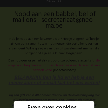
REACTIES
Nood aan een babbel, bel of
mail ons! secretariaat@neo-
ma.be
Heb je nood aan een luisterend oor? Heb je vragen? Of heb je
zin om eens samen te zijn met mensen die vertellen over hun
ervaringen? Wil je graag ervaringen uitwisselen met mensen die
lotgenoot zijn en je kunnen begrijpen?
Dan nodigen wij je hartelijk uit op onze volgende activiteit:
de
yoga voor beginners wordt verschoven naar een latere datum -
babbelavond
(zie activiteiten)
BELANRIJK!! Ben je lid en heb je een
nieuw adres of e-mail laat het ons weten!
Bij een gift van € 40 of meer dient u op de overschrijving uw
rijksregisternummer te vermelden. Zonder dit nummer
kunnen wij u geen fiscaal attest bezorgen. Dank voor uw
Even over cookies...