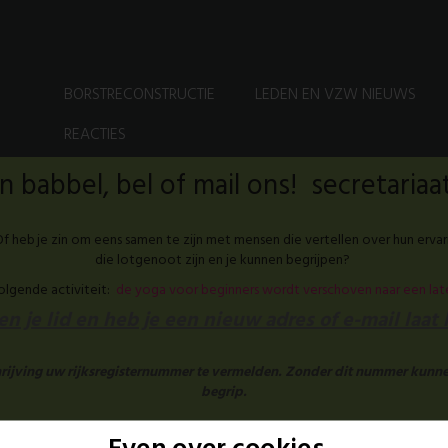
BORSTRECONSTRUCTIE
LEDEN EN VZW NIEUWS
REACTIES
 babbel, bel of mail ons! secretari
f heb je zin om eens samen te zijn met mensen die vertellen over hun ervar
die lotgenoot zijn en je kunnen begrijpen?
volgende activiteit:
de yoga voor beginners wordt verschoven naar een la
n je lid en heb je een nieuw adres of e-mail laat
chrijving uw rijksregisternummer te vermelden. Zonder dit nummer kunne
begrip.