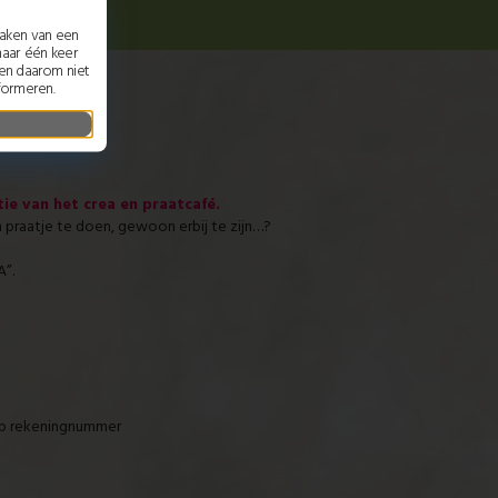
maken van een
maar één keer
nen daarom niet
formeren.
e van het crea en praatcafé.
n praatje te doen, gewoon erbij te zijn…?
A”.
 op rekeningnummer