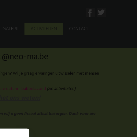
GALERIJ
ACTIVITEITEN
CONTACT
aat@neo-ma.be
ingen? Wil je graag ervaringen uitwisselen met mensen
tere datum - babbelavond
(zie activiteiten)
 het ons weten!
n wij u geen fiscaal attest bezorgen. Dank voor uw