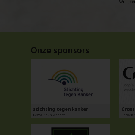
Wij kijke
Onze sponsors
stichting tegen kanker
Cros
Bezoek hun website
Bezoek 