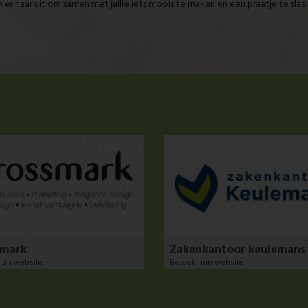
n er naar uit om samen met jullie iets moois te maken en een praatje te slaan
smark
Zakenkantoor keulemans
hun website
Bezoek hun website