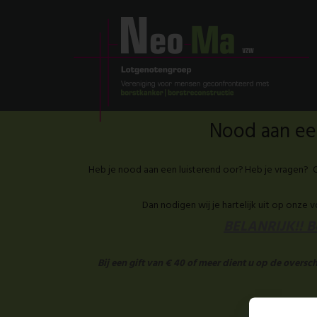
Nood aan een
Heb je nood aan een luisterend oor? Heb je vragen? O
Dan nodigen wij je hartelijk uit op onze 
BELANRIJK!! Be
Bij een gift van € 40 of meer dient u op de overs