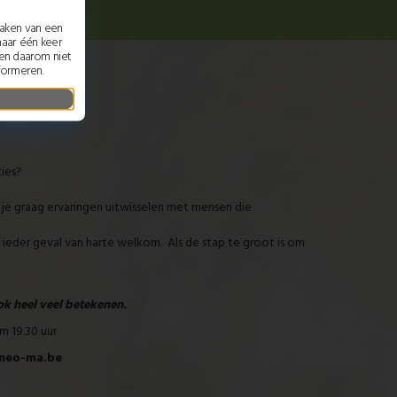
maken van een
maar één keer
nen daarom niet
formeren.
ies?
 je graag ervaringen uitwisselen met mensen die
ieder geval van harte welkom. Als de stap te groot is om
 mee.
0 A 2580 Putte.
ok heel veel betekenen.
m 19.30 uur
.neo-ma.be