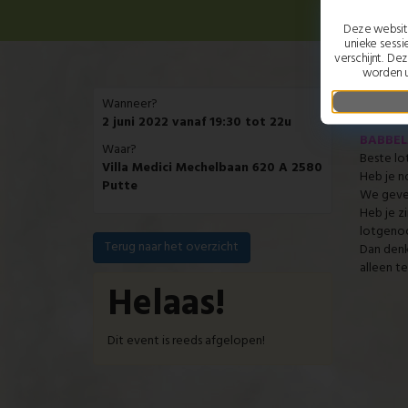
Deze website
unieke sessi
verschijnt. De
worden u
Ba
Wanneer?
2 juni 2022 vanaf 19:30 tot 22u
BABBE
Waar?
Beste lo
Villa Medici Mechelbaan 620 A 2580
Heb je n
Putte
We 
Heb je z
lotg
Terug naar het overzicht
Dan denk
alle
Helaas!
Dit event is reeds afgelopen!