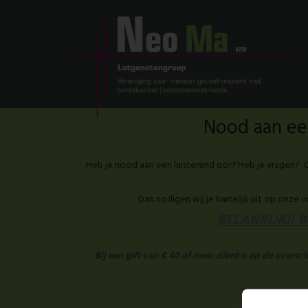
Nood aan een
Heb je nood aan een luisterend oor? Heb je vragen? O
Dan nodigen wij je hartelijk uit op onze 
BELANRIJK!! Be
Bij een gift van € 40 of meer dient u op de overs