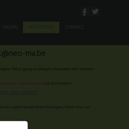
GALERIJ
ACTIVITEITEN
CONTACT
aat@neo-ma.be
ingen? Wil je graag ervaringen uitwisselen met mensen
tere datum - babbelavond
(zie activiteiten)
 het ons weten!
n wij u geen fiscaal attest bezorgen. Dank voor uw