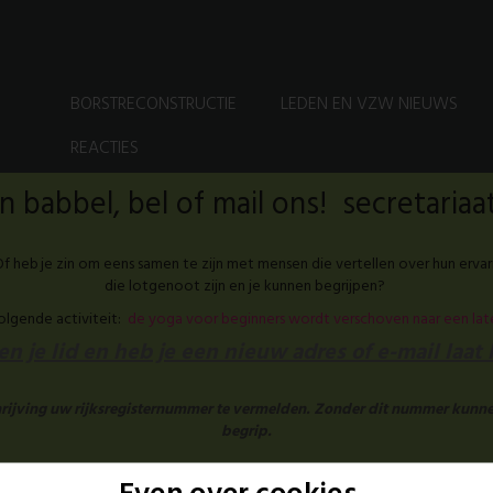
BORSTRECONSTRUCTIE
LEDEN EN VZW NIEUWS
REACTIES
 babbel, bel of mail ons! secretari
f heb je zin om eens samen te zijn met mensen die vertellen over hun ervar
die lotgenoot zijn en je kunnen begrijpen?
volgende activiteit:
de yoga voor beginners wordt verschoven naar een la
n je lid en heb je een nieuw adres of e-mail laat
chrijving uw rijksregisternummer te vermelden. Zonder dit nummer kunne
begrip.