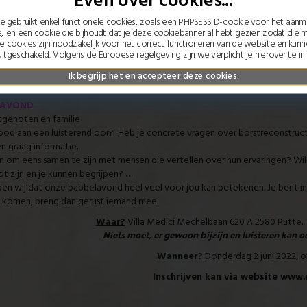
Even over cookies...
 gebruikt enkel functionele cookies, zoals een PHPSESSID-cookie voor het aan
e, en een cookie die bijhoudt dat je deze cookiebanner al hebt gezien zodat die 
ze cookies zijn noodzakelijk voor het correct functioneren van de website en kun
itgeschakeld. Volgens de Europese regelgeving zijn we verplicht je hierover te in
bbelavond
Ik begrijp het en accepteer deze cookies.
LAVOND
tgenoten en familie
ood aan een luisterend oor? Heb je concrete vragen over borstreconstruct
geven graag informatie.
in om eens samen te zijn met mensen die vertellen over hun ervaringen? Wil
enoot zijn en je kunnen begrijpen? …
en wij dat onze babbelavond heel veel voor jou kan betekenen. Je bent in 
en te komen, breng dan gerust iemand
Waar?
Villa Medici Mechelbaan 62
Niets moet, er gewoon bijzijn en luisteren kan o
Wanneer?
Donderdag 2 juni 2022, o
Inschrijven kan via website www