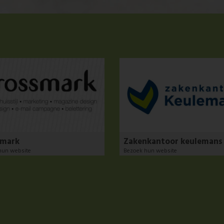
smark
Zakenkantoor keulemans
hun website
Bezoek hun website