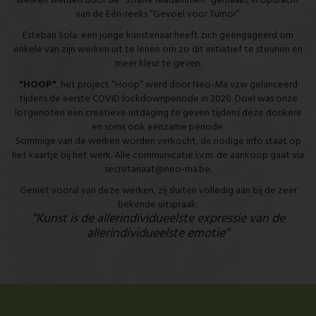
werken werden door de “Straffe Madammen” gemaakt in opdracht
van de Eén-reeks “Gevoel voor Tumor”.
Esteban Sola: een jonge kunstenaar heeft zich geëngageerd om
enkele van zijn werken uit te lenen om zo dit initiatief te steunen en
meer kleur te geven.
"HOOP"
, het project “Hoop” werd door Neo-Ma vzw gelanceerd
tijdens de eerste COVID lockdownperiode in 2020. Doel was onze
lotgenoten een creatieve uitdaging te geven tijdens deze donkere
en soms ook eenzame periode.
Sommige van de werken worden verkocht, de nodige info staat op
het kaartje bij het werk. Alle communicatie i.v.m. de aankoop gaat via
secretariaat@neo-ma.be.
Geniet vooral van deze werken, zij sluiten volledig aan bij de zeer
bekende uitspraak:
“Kunst is de allerindividueelste expressie van de
allerindividueelste emotie”